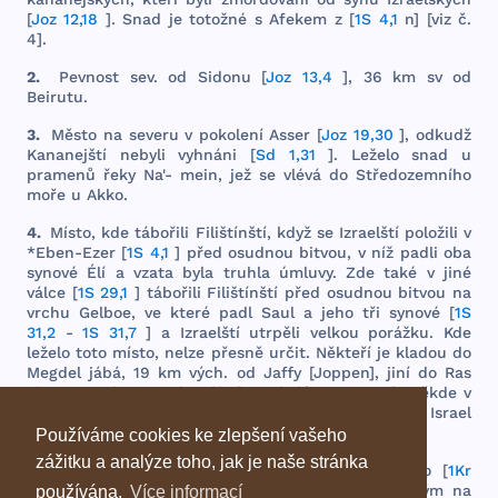
[
Joz 12,18
].
Snad
je
totožné
s
Afekem
z [
1S 4,1
n] [
viz
č.
4].
2.
Pevnost
sev
. od
Sidonu
[
Joz 13,4
], 36 km sv od
Beirutu
.
3.
Město
na
severu
v
pokolení
Asser
[
Joz 19,30
],
odkudž
Kananejští
nebyli
vyhnáni
[
Sd 1,31
].
Leželo
snad
u
pramenů
řeky
Na'-
mein
,
jež
se
vlévá
do
Středozemního
moře
u
Akko
.
4.
Místo
,
kde
tábořili
Filištínští
,
když
se
Izrael
ští
položili
v
*
Eben
-
Ezer
[
1S 4,1
]
před
osudnou
bitvou
, v
níž
padli
oba
synové
Élí
a
vzata
byla
truhla
úmluvy
.
Zde
také
v
jiné
válce
[
1S 29,1
]
tábořili
Filištínští
před
osudnou
bitvou
na
vrchu
Gelboe
, ve
které
padl
Saul
a
jeho
tři
synové
[
1S
31,2
-
1S 31,7
] a
Izraelští
utrpěli
velkou
porážku
.
Kde
leželo
toto
místo
,
nelze
přesně
určit
.
Někteří
je
kladou
do
Megdel
jábá
, 19 km
vých
. od
Jaffy
[
Joppen
],
jiní
do
Ras
el-'
ain
, 18. km sv od
Jaffy
[
starobylé
Antipatris
].
Někde
v
tomto
území
byl
Afek
[
Jirku
,
Geschichte
des
Volkes
Israel
str
.
117
].
Používáme cookies ke zlepšení vašeho
zážitku a analýze toho, jak je naše stránka
5.
Místo
,
kde
Achab
porazil
Benadada
Syr
ského
[
1Kr
20,26
-
1Kr 20,30
],
někde
nad
mořem
Galilejským
na
používána.
Více informací