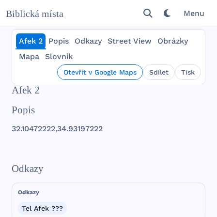
Biblická místa
Menu
Afek 2
Popis
Odkazy
Street View
Obrázky
Mapa
Slovník
Otevřít v Google Maps
Sdílet
Tisk
Afek 2
Popis
32.
10472222
,34.
93197222
Odkazy
Odkazy
Tel Afek ???