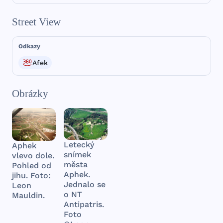
Street View
Odkazy
Afek
Obrázky
Letecký
Aphek
snímek
vlevo dole.
města
Pohled od
Aphek.
jihu. Foto:
Jednalo se
Leon
o NT
Mauldin.
Antipatris.
Foto