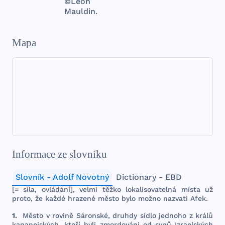
©Leon
Mauldin.
Mapa
Informace ze slovníku
Slovník - Adolf Novotný
Dictionary - EBD
[=
síla
,
ovládání
],
velmi
těžko
lokali
sovatelná
místa
už
proto
, že
každé
hrazené
město
bylo
možno
nazvati
Afek
.
1.
Město
v
rovině
Sáronské
,
druhdy
sídlo
jed
noho
z
králů
kananejských
,
kteří
byli
zmordo
váni
od
synů
Izraelských