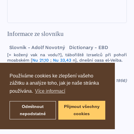
Informace ze slovníku
Slovník - Adolf Novotný
Dictionary - EBD
[=
kožený
vak
na
vodu
?],
tábořiště
Izraelců
při
pohoří
moabském
[
Nu 21,10
;
Nu 33,43
n],
dnešní
oasa
el-
Veiba
.
Používáme cookies ke zlepšení vašeho
Zdroj: Biblický slovník (Adolf Novotný - 1956)
zážitku a analýze toho, jak je naše stránka
používána.
Více informací
Odmítnout
Přijmout všechny
nepodstatné
cookies