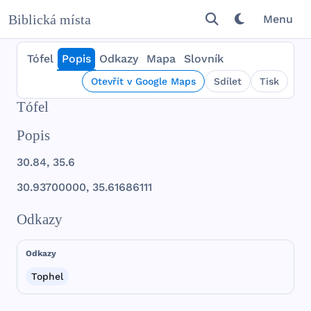
Biblická místa
Menu
Tófel
Popis
Odkazy
Mapa
Slovník
Otevřít v Google Maps
Sdílet
Tisk
Tófel
Popis
30.84, 35.6
30.
93700000
, 35.
61686111
Odkazy
Odkazy
Tophel