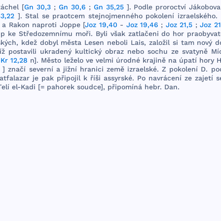
áchel
[
Gn 30,3
;
Gn 30,6
;
Gn 35,25
].
Podle
proroctví
Jákobova
33,22
].
Stal
se
praotcem
stejnojmenného
pokolení
izraelského
.
a
Rakon
naproti
Joppe
[
Joz 19,40
-
Joz 19,46
;
Joz 21,5
;
Joz 21
up
ke
Středozemnímu
moři
.
Byli
však
zatlačeni
do
hor
praobyvat
ských
,
kdež
dobyl
města
Lesen
neboli
Lais
,
založil
si
tam
nový
d
íž
postavili
ukradený
kultický
obraz
nebo
sochu
ze
svatyně
Mí
1Kr 12,28
n].
Město
leželo
ve
velmi
úrodné
krajině
na
úpatí
hory
H
]
značí
severní
a
jižní
hra
nici
země
izraelské
. Z
pokolení
D.
po
latfalazar
je
pak
připojil
k
říši
assyrské
. Po
navrácení
ze
zajetí
s
Telí
el-
Kadi
[=
pahorek
soudce
],
při
pomíná
hebr
.
Dan
.