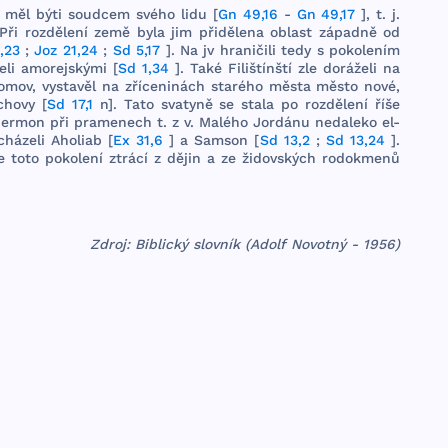
měl
býti
soudcem
svého
lidu
[
Gn 49,16
-
Gn 49,17
], t. j.
Při
rozdělení
země
byla
jim
přidělena
oblast
západně
od
,23
;
Joz 21,24
;
Sd 5,17
]. Na jv
hraničili
tedy
s
pokolením
eli
amorej
skými
[
Sd 1,34
].
Také
Filištínští
zle
doráželi
na
omov
, vy­
stavěl
na
zříceninách
starého
města
město
nové
,
chovy
[
Sd 17,1
n].
Tato
svatyně
se
stala
po
rozdělení
říše
ermon
při
pramenech
t. z v.
Malého
Jordánu
nedaleko
el-
cházeli
Aholiab
[
Ex 31,6
] a
Samson
[
Sd 13,2
;
Sd 13,24
].
e
toto
pokolení
ztrácí
z
dějin
a ze
židovských
rodokmenů
Zdroj: Biblický slovník (Adolf Novotný - 1956)