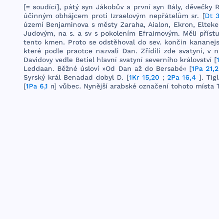
[=
soudící
],
pátý
syn
Jákobův
a
první
syn
Bály
,
děvečky
R
účin
ným
obhájcem
proti
Izraelovým
nepřátelům
sr. [
Dt 
území
Benja
minova
s
městy
Zaraha
,
Aialon
,
Ekron
,
Elteke
Judovým
, na s. a sv s
pokolením
Efraimovým
.
Měli
příst
tento
kmen
.
Proto
se
odstěhoval
do
sev
.
končin
kananej
které
podle
praotce
nazvali
Dan
.
Zřídili
zde
svatyni
, v
n
Davido
­vy
vedle
Betiel
hlavní
svatyní
severního
krá
lovství
[
Leddaan
.
Běžné
úsloví
»Od
Dan
až do
Bersabé
« [
1Pa 21,2
Syrský
král
Benadad
dobyl
D. [
1Kr 15,20
;
2Pa 16,4
].
Tig
[
1Pa 6,1
n]
vůbec
.
Nynější
arabské
označení
tohoto
místa