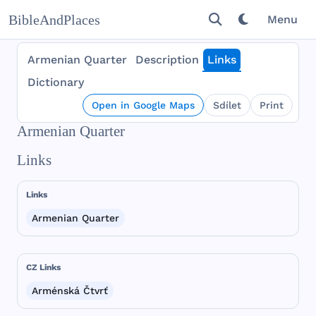
BibleAndPlaces
Menu
Armenian Quarter
Description
Links
Dictionary
Open in Google Maps
Sdílet
Print
Armenian Quarter
Links
Links
Armenian Quarter
CZ Links
Arménská Čtvrť