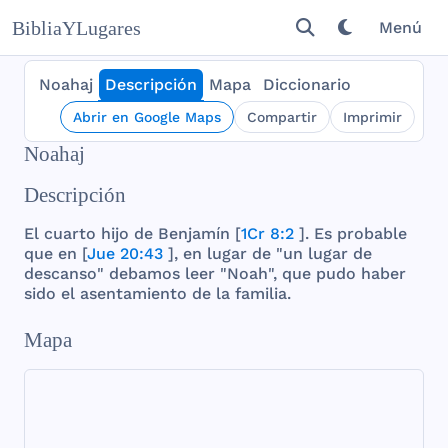
BibliaYLugares
Menú
Noahaj
Descripción
Mapa
Diccionario
Abrir en Google Maps
Compartir
Imprimir
Noahaj
Descripción
El
cuarto
hijo
de
Benjamín
[
1Cr 8:2
]. Es
probable
que
en [
Jue 20:43
], en
lugar
de "un
lugar
de
descanso
"
debamos
leer
"
Noah
",
que
pudo
haber
sido
el
asentamiento
de la
familia
.
Mapa