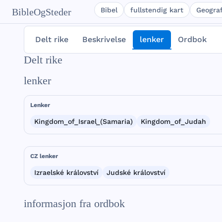
Bibel
fullstendig kart
Geograf
BibleOgSteder
Delt rike
Beskrivelse
lenker
Ordbok
Delt rike
lenker
Lenker
Kingdom_of_Israel_(Samaria)
Kingdom_of_Judah
CZ lenker
Izraelské království
Judské království
informasjon fra ordbok