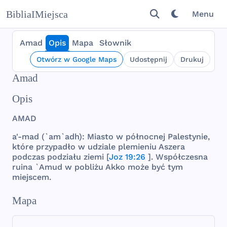
BibliaIMiejsca
Menu
Amad
Opis
Mapa
Słownik
Otwórz w Google Maps
Udostępnij
Drukuj
Amad
Opis
AMAD
a'-
mad
(`am`
adh
):
Miasto
w
północnej
Palestynie
,
które
przypadło
w
udziale
plemieniu
Aszera
podczas
podziału
ziemi
[
Joz 19:26
].
Współczesna
ruina
`
Amud
w
pobliżu
Akko
może
być
tym
miejscem
.
Mapa