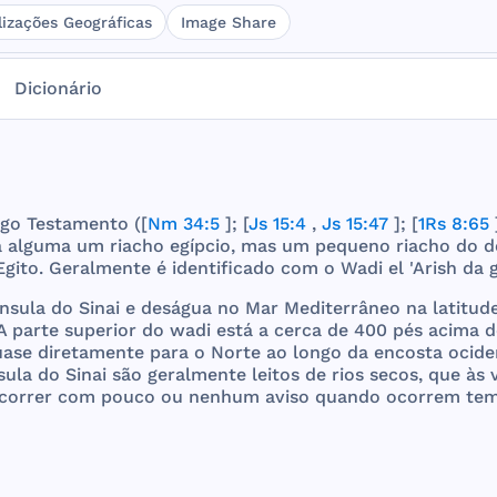
lizações Geográficas
Image Share
Dicionário
igo
Testamento
([
Nm 34:5
]; [
Js 15:4
,
Js 15:47
]; [
1Rs 8:65
]
a
alguma
um
riacho
egípcio
,
mas
um
pequeno
riacho
do
d
Egito
.
Geralmente
é
identificado
com
o
Wadi
el '
Arish
da
nsula
do
Sinai
e
deságua
no
Mar
Mediterrâneo
na
latitud
 A
parte
superior
do
wadi
está
a
cerca
de
400
pés
acima
d
uase
diretamente
para
o
Norte
ao
longo
da
encosta
ocide
sula
do
Sinai
são
geralmente
leitos
de
rios
secos
,
que
às
correr
com
pouco
ou
nenhum
aviso
quando
ocorrem
tem