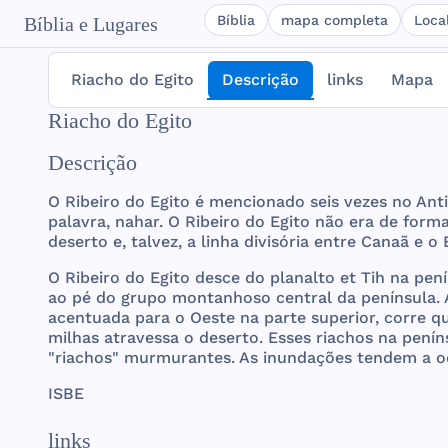
Bíblia
mapa completa
Loca
Bíblia e Lugares
Riacho do Egito
Descrição
links
Mapa
Riacho do Egito
Descrição
O
Ribeiro
do
Egito
é
mencionado
seis
vezes
no
Ant
palavra
,
nahar
. O
Ribeiro
do
Egito
não
era
de
form
deserto
e,
talvez
, a
linha
divisória
entre
Canaã
e o
O
Ribeiro
do
Egito
desce
do
planalto
et
Tih
na
pení
ao pé do
grupo
montanhoso
central
da
península
.
acentuada
para
o
Oeste
na
parte
superior
,
corre
q
milhas
atravessa
o
deserto
.
Esses
riachos
na
penín
"
riachos
"
murmurantes
. As
inundações
tendem
a
o
ISBE
links