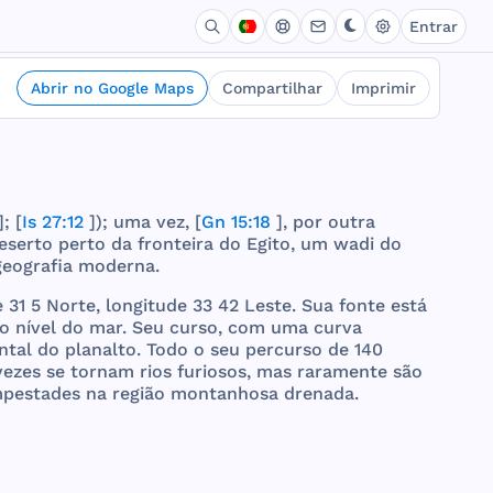
Entrar
Abrir no Google Maps
Compartilhar
Imprimir
; [
Is 27:12
]);
uma
vez
, [
Gn 15:18
],
por
outra
eserto
perto
da
fronteira
do
Egito
, um
wadi
do
geografia
moderna
.
e
31 5
Norte
,
longitude
33 42
Leste
.
Sua
fonte
está
o
nível
do
mar
.
Seu
curso
,
com
uma
curva
ntal
do
planalto
.
Todo
o
seu
percurso
de
140
vezes
se
tornam
rios
furiosos
,
mas
raramente
são
pestades
na
região
montanhosa
drenada
.