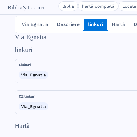
Biblia
hartă completă
Locații
BibliaȘiLocuri
Via Egnatia
Descriere
linkuri
Hartă
D
Via Egnatia
linkuri
Linkuri
Via_Egnatia
CZ linkuri
Via_Egnatia
Hartă